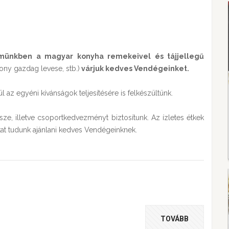
rmünkben a magyar konyha remekeivel és tájjellegű
zony gazdag levese, stb.)
várjuk kedves Vendégeinket.
l az egyéni kívánságok teljesítésére is felkészültünk.
sze, illetve csoportkedvezményt biztosítunk. Az ízletes étkek
kat tudunk ajánlani kedves Vendégeinknek.
TOVÁBB