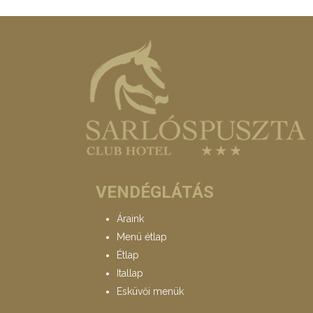
VENDÉGLÁTÁS
Áraink
Menü étlap
Étlap
Itallap
Esküvői menük