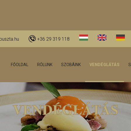
puszta.hu
+36 29 319 118
FŐOLDAL
RÓLUNK
SZOBÁINK
VENDÉGLÁTÁS
S
VENDÉGLÁTÁS