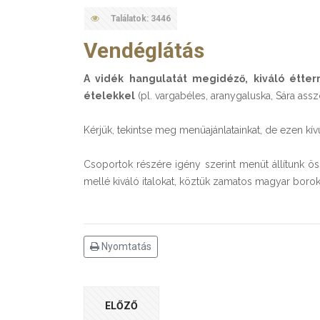
Találatok: 3446
Vendéglátás
A vidék hangulatát megidéző, kiváló étte
ételekkel
(pl. vargabéles, aranygaluska, Sára ass
Kérjük, tekintse meg menüajánlatainkat, de ezen kívü
Csoportok részére igény szerint menüt állítunk ös
mellé kiváló italokat, köztük zamatos magyar boro
Nyomtatás
ELŐZŐ