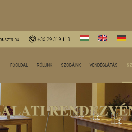
puszta.hu
+36 29 319 118
FŐOLDAL
RÓLUNK
SZOBÁINK
VENDÉGLÁTÁS
SZ
LALATI RENDEZVÉ