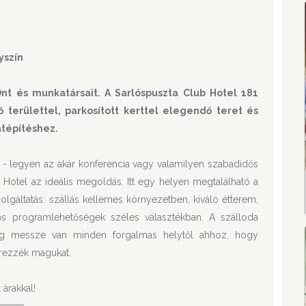
yszín
nt és munkatársait. A Sarlóspuszta Club Hotel 181
 területtel, parkosított kerttel elegendő teret és
atépítéshez.
t - legyen az akár konferencia vagy valamilyen szabadidős
Hotel az ideális megoldás. Itt egy helyen megtalálható a
gáltatás: szállás kellemes környezetben, kiváló étterem,
ős programlehetőségek széles választékban. A szálloda
ég messze van minden forgalmas helytől ahhoz, hogy
rezzék magukat.
 árakkal!