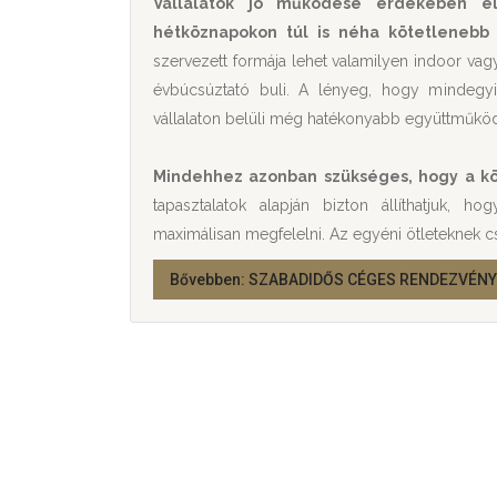
Vállalatok jó működése érdekében e
hétköznapokon túl is néha kötetlenebb
szervezett formája lehet valamilyen indoor va
évbúcsúztató buli. A lényeg, hogy mindegyik
vállalaton belüli még hatékonyabb együttműködé
Mindehhez azonban szükséges, hogy a kö
tapasztalatok alapján bizton állíthatjuk, 
maximálisan megfelelni. Az egyéni ötleteknek cs
Bővebben: SZABADIDŐS CÉGES RENDEZVÉN