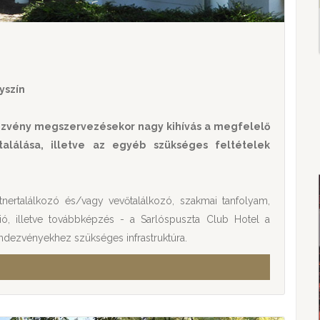
yszín
ezvény megszervezésekor nagy kihívás a megfelelő
alálása, illetve az egyéb szükséges feltételek
tnertalálkozó és/vagy vevőtalálkozó, szakmai tanfolyam,
ió, illetve továbbképzés - a Sarlóspuszta Club Hotel a
endezvényekhez szükséges infrastruktúra.