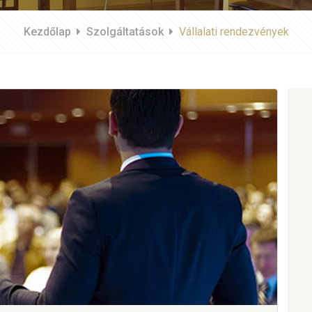
Kezdőlap
Szolgáltatások
Vállalati rendezvények