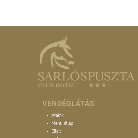
VENDÉGLÁTÁS
Áraink
Menü étlap
Étlap