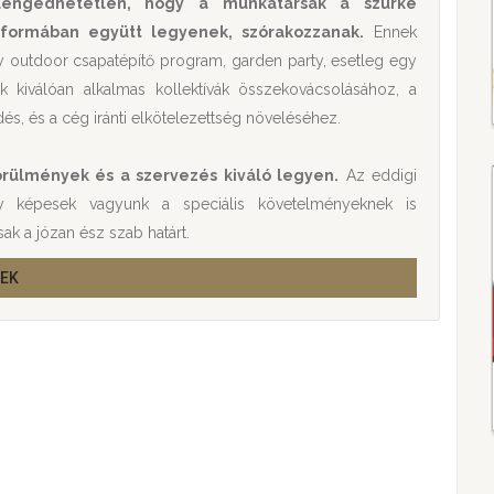
lengedhetetlen, hogy a munkatársak a szürke
 formában együtt legyenek, szórakozzanak.
Ennek
gy outdoor csapatépítő program, garden party, esetleg egy
 kiválóan alkalmas kollektívák összekovácsolásához, a
s, és a cég iránti elkötelezettség növeléséhez.
rülmények és a szervezés kiváló legyen.
Az eddigi
hogy képesek vagyunk a speciális követelményeknek is
ak a józan ész szab határt.
YEK