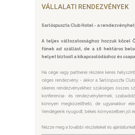
VÁLLALATI RENDEZVÉNYEK
Sarlóspuszta Club Hotel - a rendezvényhel
A teljes változatossághoz hozzuk közel Ö
főnek ad szállást, de a 16 hektáros belső
helyet biztosít a kikapcsolódáshoz és csap
Ha cége vagy partnerei részére keres helyszín
céges rendezvény - akkor a Sarlóspuszta Club 
sikeres rendezvényekhez szükséges összes szol
konferencia- és rendezvénytermek, szabadid
könnyen megközelíthető, de ugyanakkor el
Vendégeink nyugodt, békés környezetben jól é
Nézze meg a további részleteket és ajánlatunkat