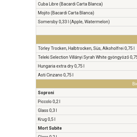
Cuba Libre (Bacardi Carta Blanca)
Mojito (Bacardi Carta Blanca)
Somersby 0,33 l (Apple, Watermelon)
Törley Trocken, Halbtrocken, Süs, Alkoholfrei 0,75 l
Teleki Selection Villányi Syrah White gyöngyöző 0,75
Hungaria extra dry 0,75 l
Asti Cinzano 0,75 l
Bi
Soproni
Piccolo 0,2 l
Glass 0,3 l
Krug 0,5 l
Mort Subite