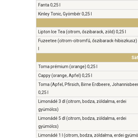
Fanta 0,25 l
Kinley Tonic, Gyömbér 0,25 l
Lipton Ice Tea (citrom, őszibarack, zöld) 0,25 l
Fuzeetee (citrom-citromfű, őszibarack-hibiszkusz)
l
Säf
Toma prémium (orange) 0,25 l
Cappy (orange, Apfel) 0,25 l
Toma (Apfel, Pfirsich, Birne Erdbeere, Johannisbee
0,25 l
Limonádé 3 dl (citrom, bodza, zöldalma, erdei
gyümölcs)
Limonádé 5 dl (citrom, bodza, zöldalma, erdei
gyümölcs)
Limonádé 1 l (citrom, bodza, zöldalma, erdei gyüm