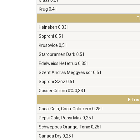
Glass 0,2 l
Krug 0,4 l
F
Heineken 0,33 l
Soproni 0,5 l
Krusovice 0,5 l
Staropramen Dark 0,5 l
Edelweiss Hefetrüb 0,35 l
Szent András Meggyes sör 0,5 l
Soproni Szűz 0,5 l
Gösser Citrom 0% 0,33 l
Erfri
Coca-Cola, Coca-Cola zero 0,25 l
Pepsi Cola, Pepsi Max 0,25 l
Schweppes Orange, Tonic 0,25 l
Canada Dry 0,25 l