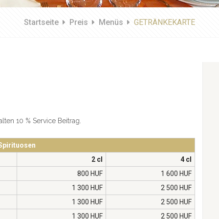
Startseite
Preis
Menüs
GETRÄNKEKARTE
alten 10 % Service Beitrag.
Spirituosen
2 cl
4 cl
800 HUF
1 600 HUF
1 300 HUF
2 500 HUF
1 300 HUF
2 500 HUF
1 300 HUF
2 500 HUF