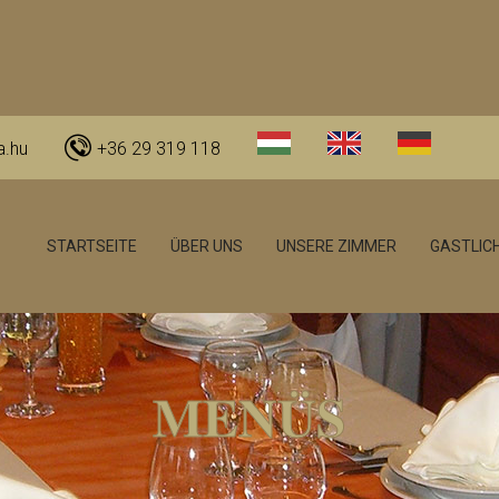
a.hu
+36 29 319 118
STARTSEITE
ÜBER UNS
UNSERE ZIMMER
GASTLICH
MENÜS